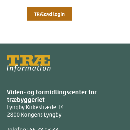
TRÆcad login
Træinfo
Viden- og formidlingscenter for
træbyggeriet
Lyngby Kirkestræde 14
2800
Kongens Lyngby
Telefon:
45 28 03 33