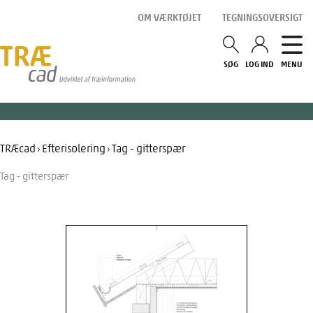
Gå
OM VÆRKTØJET
TEGNINGSOVERSIGT
til
indholdet
SØG
LOG IND
MENU
TRÆcad
Efterisolering
Tag - gitterspær
›
›
Tag - gitterspær