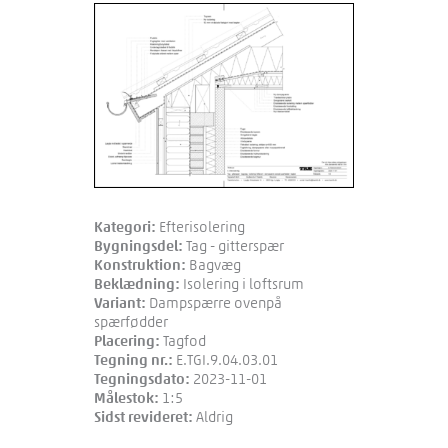
Kategori:
Efterisolering
Bygningsdel:
Tag - gitterspær
Konstruktion:
Bagvæg
Beklædning:
Isolering i loftsrum
Variant:
Dampspærre ovenpå
spærfødder
Placering:
Tagfod
Tegning nr.:
E.TGI.9.04.03.01
Tegningsdato:
2023-11-01
Målestok:
1:5
Sidst revideret:
Aldrig