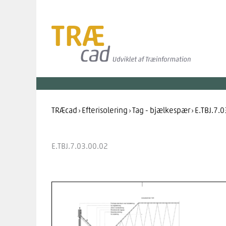
Gå
til
indholdet
TRÆcad
›
Efterisolering
›
Tag - bjælkespær
›
E.TBJ.7.
E.TBJ.7.03.00.02