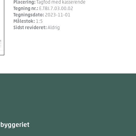
Placering:
Tagfod med kasserende
Tegning nr.:
E.TBJ.7.03.00.02
Tegningsdato:
2023-11-01
Målestok:
1:5
Sidst revideret:
Aldrig
æbyggeriet