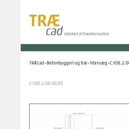
Gå
til
indholdet
TRÆcad
›
Betonbyggeri og træ
›
Ydervæg
›
C.YDE.2.0
C.YDE.2.00.00.05