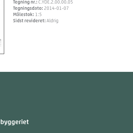
Tegning nr.:
C.YDE.2.00.00.05
Tegningsdato:
2014-01-07
Målestok:
1:5
Sidst revideret:
Aldrig
æbyggeriet