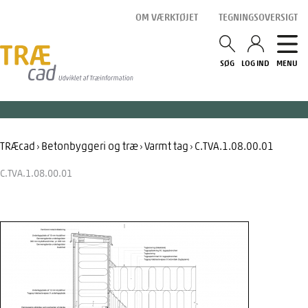
Gå
OM VÆRKTØJET
TEGNINGSOVERSIGT
til
indholdet
SØG
LOG IND
MENU
TRÆcad
Betonbyggeri og træ
Varmt tag
C.TVA.1.08.00.01
›
›
›
C.TVA.1.08.00.01