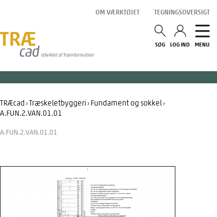
Gå
OM VÆRKTØJET
TEGNINGSOVERSIGT
til
indholdet
SØG
LOG IND
MENU
TRÆcad
Træskeletbyggeri
Fundament og sokkel
›
›
›
A.FUN.2.VAN.01.01
A.FUN.2.VAN.01.01