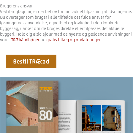
Brugerens ansvar
Ved ibrugtagning er der behov for individuel tilpasning af løsningerne.
Du overtager som bruger i alle tilfælde det fulde ansvar for
løsningernes anvendelse, egnethed og lovlighed i den konkrete
byggesag, uanset om de bruges direkte eller tilpasses det aktuelle
byggeri. Hold dig altid ajour med de nyeste og gældende anvisninger i
vores
TRÆhåndbøger
og
gratis tillæg og opdateringer
.
Bestil TRÆcad